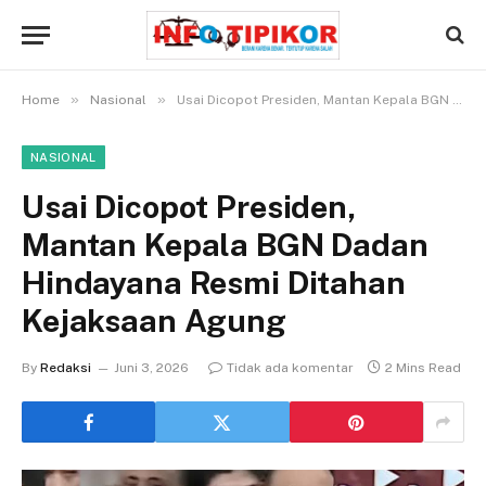
»
»
Home
Nasional
Usai Dicopot Presiden, Mantan Kepala BGN Dadan Hindayana Resmi Ditahan Kejaksaan Agung
NASIONAL
Usai Dicopot Presiden,
Mantan Kepala BGN Dadan
Hindayana Resmi Ditahan
Kejaksaan Agung
By
Redaksi
Juni 3, 2026
Tidak ada komentar
2 Mins Read