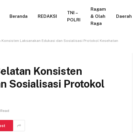
Ragam
TNI –
Beranda
REDAKSI
& Olah
Daerah
POLRI
Raga
 Konsisten Laksanakan Edukasi dan Sosialisasi Protokol Kesehatan
elatan Konsisten
 Sosialisasi Protokol
n Read
est