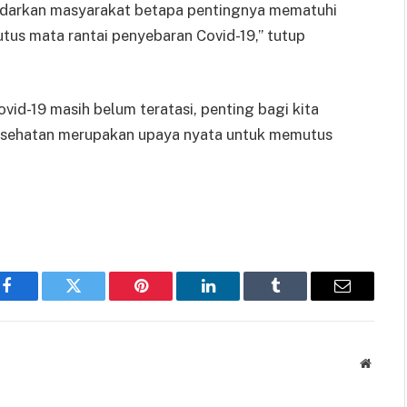
nyadarkan masyarakat betapa pentingnya mematuhi
us mata rantai penyebaran Covid-19,” tutup
ovid-19 masih belum teratasi, penting bagi kita
esehatan merupakan upaya nyata untuk memutus
Facebook
Twitter
Pinterest
LinkedIn
Tumblr
Email
Websit