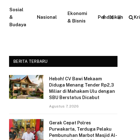
Sosial
Ekonomi
&
Nasional
Pendidikan
Kr
Facebook
X
Instagram
& Bisnis
Budaya
(Twitter)
BERITA TERBARU
Heboh! CV Bawi Mekaam
Diduga Menang Tender Rp2,3
Miliar di Mahakam Ulu dengan
SBU Berstatus Dicabut
Agustus 7, 2026
Gerak Cepat Polres
Purwakarta, Terduga Pelaku
Pembunuhan Marbot Masjid Al-