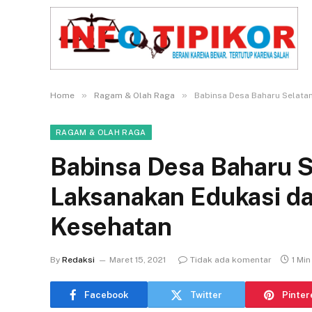
»
»
Home
Ragam & Olah Raga
Babinsa Desa Baharu Selatan
RAGAM & OLAH RAGA
Babinsa Desa Baharu S
Laksanakan Edukasi dan
Kesehatan
By
Redaksi
Maret 15, 2021
Tidak ada komentar
1 Mi
Facebook
Twitter
Pinter