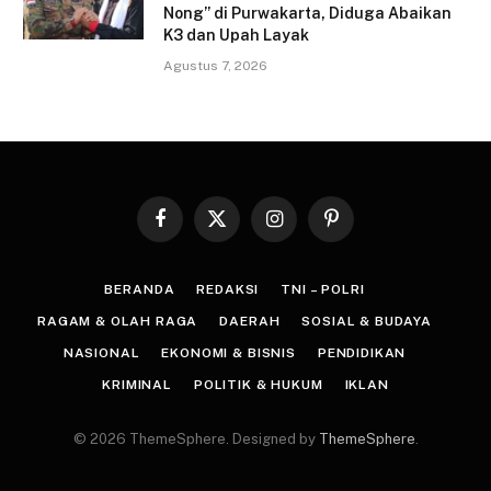
Nong” di Purwakarta, Diduga Abaikan
K3 dan Upah Layak
Agustus 7, 2026
Facebook
X
Instagram
Pinterest
(Twitter)
BERANDA
REDAKSI
TNI – POLRI
RAGAM & OLAH RAGA
DAERAH
SOSIAL & BUDAYA
NASIONAL
EKONOMI & BISNIS
PENDIDIKAN
KRIMINAL
POLITIK & HUKUM
IKLAN
© 2026 ThemeSphere. Designed by
ThemeSphere
.