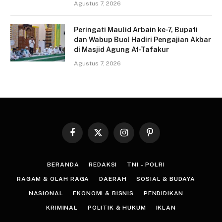
Agustus 7, 2026
Peringati Maulid Arbain ke-7, Bupati
dan Wabup Buol Hadiri Pengajian Akbar
di Masjid Agung At-Tafakur
Agustus 7, 2026
Facebook
X
Instagram
Pinterest
(Twitter)
BERANDA
REDAKSI
TNI – POLRI
RAGAM & OLAH RAGA
DAERAH
SOSIAL & BUDAYA
NASIONAL
EKONOMI & BISNIS
PENDIDIKAN
KRIMINAL
POLITIK & HUKUM
IKLAN