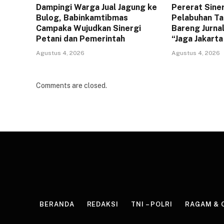
Dampingi Warga Jual Jagung ke
Pererat Sine
Bulog, Babinkamtibmas
Pelabuhan Ta
Campaka Wujudkan Sinergi
Bareng Jurna
Petani dan Pemerintah
“Jaga Jakart
Agustus 4, 2026
Agustus 4, 2026
Comments are closed.
BERANDA
REDAKSI
TNI – POLRI
RAGAM & 