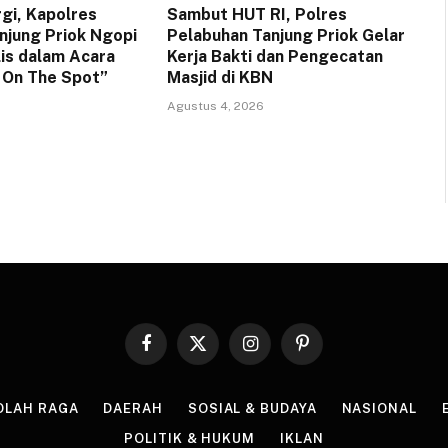
rgi, Kapolres
Sambut HUT RI, Polres
njung Priok Ngopi
Pelabuhan Tanjung Priok Gelar
lis dalam Acara
Kerja Bakti dan Pengecatan
a On The Spot”
Masjid di KBN
Agustus 4, 2026
Facebook
X
Instagram
Pinterest
(Twitter)
OLAH RAGA
DAERAH
SOSIAL & BUDAYA
NASIONAL
POLITIK & HUKUM
IKLAN