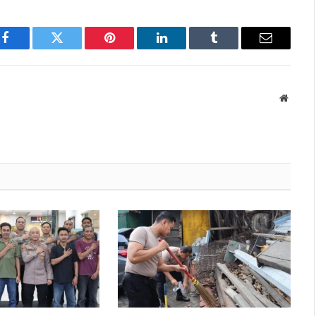
Facebook
Twitter
Pinterest
LinkedIn
Tumblr
Email
Websit