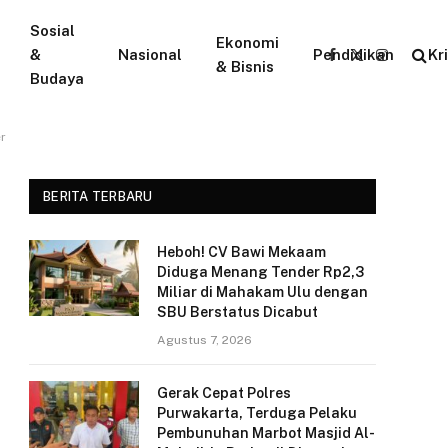
Sosial
Ekonomi
&
Nasional
Pendidikan
Kr
Facebook
X
Instagram
& Bisnis
Budaya
(Twitter)
r
BERITA TERBARU
Heboh! CV Bawi Mekaam
Diduga Menang Tender Rp2,3
Miliar di Mahakam Ulu dengan
SBU Berstatus Dicabut
Agustus 7, 2026
Gerak Cepat Polres
Purwakarta, Terduga Pelaku
Pembunuhan Marbot Masjid Al-