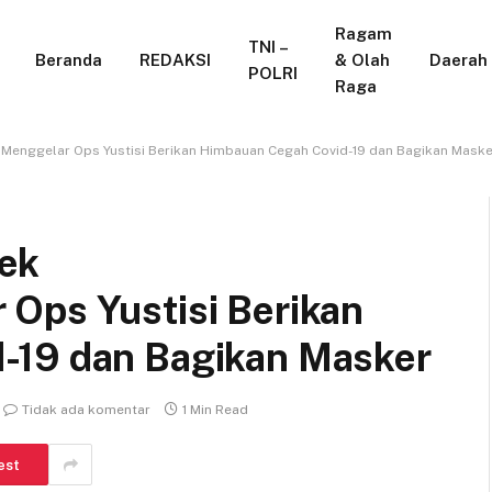
Ragam
TNI –
Beranda
REDAKSI
& Olah
Daerah
POLRI
Raga
enggelar Ops Yustisi Berikan Himbauan Cegah Covid-19 dan Bagikan Maske
ek
Ops Yustisi Berikan
-19 dan Bagikan Masker
Tidak ada komentar
1 Min Read
est