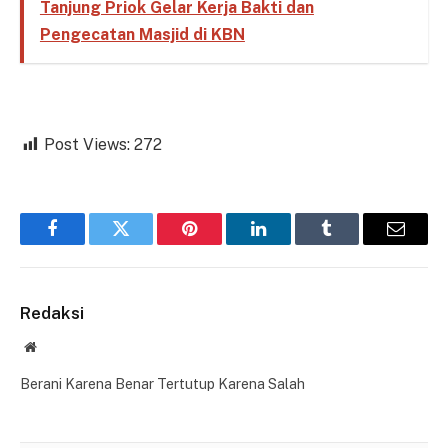
Tanjung Priok Gelar Kerja Bakti dan
Pengecatan Masjid di KBN
Post Views:
272
Facebook
Twitter
Pinterest
LinkedIn
Tumblr
Email
Redaksi
Website
Berani Karena Benar Tertutup Karena Salah