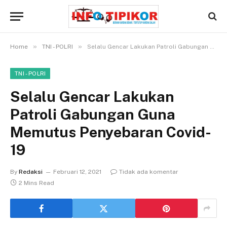
»
»
Home
TNI - POLRI
Selalu Gencar Lakukan Patroli Gabungan Guna Memutus Penyebaran Covid-19
TNI - POLRI
Selalu Gencar Lakukan
Patroli Gabungan Guna
Memutus Penyebaran Covid-
19
By
Redaksi
Februari 12, 2021
Tidak ada komentar
2 Mins Read