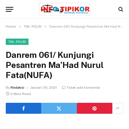
»
»
Home
TNI - POLRI
Danrem 061/ Kunjungi Pesantren Ma’Had Nurul Fata(NUFA)
TNI - POLRI
Danrem 061/ Kunjungi
Pesantren Ma’Had Nurul
Fata(NUFA)
By
Redaksi
Januari 30, 2021
Tidak ada komentar
2 Mins Read