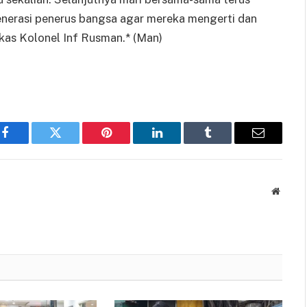
erasi penerus bangsa agar mereka mengerti dan
as Kolonel Inf Rusman.* (Man)
Facebook
Twitter
Pinterest
LinkedIn
Tumblr
Email
Websit