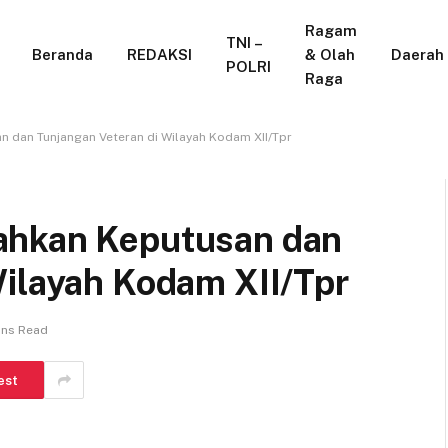
Ragam
TNI –
Beranda
REDAKSI
& Olah
Daerah
POLRI
Raga
 dan Tunjangan Veteran di Wilayah Kodam XII/Tpr
ahkan Keputusan dan
Wilayah Kodam XII/Tpr
ins Read
est