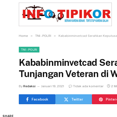
»
»
Home
TNI - POLRI
Kababinminvetcad Serahkan Keputusan
TNI - POLRI
Kababinminvetcad Ser
Tunjangan Veteran di 
By
Redaksi
Januari 19, 2021
Tidak ada komentar
2 M
Facebook
Twitter
Pinter
SHARE