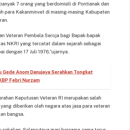
banyak 7 orang yang berdomisili di Pontianak dan
leh para Kakanminvet di masing-masing Kabupaten
ran.
san Veteran Pembela Seroja bagi Bapak-bapak
tas NKRI yang tercatat dalam sejarah sebagai
i dengan 17 Juli 1976,”ujarnya.
u Gede Anom Danujaya Serahkan Tongkat
KBP Febri Nurzam
rahan Keputusan Veteran RI merupakan salah
ang diberikan oleh negara atas jasa para veteran
an bangsa.
 sekalian. Selanjutnya mari bersama-sama terus