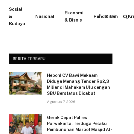
Sosial
Ekonomi
&
Nasional
Pendidikan
Kr
Facebook
X
Instagram
& Bisnis
Budaya
(Twitter)
BERITA TERBARU
Heboh! CV Bawi Mekaam
Diduga Menang Tender Rp2,3
Miliar di Mahakam Ulu dengan
SBU Berstatus Dicabut
Agustus 7, 2026
Gerak Cepat Polres
Purwakarta, Terduga Pelaku
Pembunuhan Marbot Masjid Al-