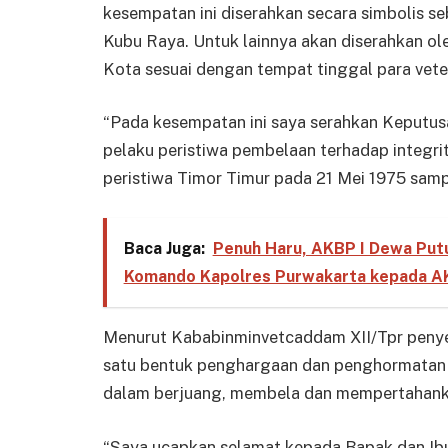
kesempatan ini diserahkan secara simbolis se
Kubu Raya. Untuk lainnya akan diserahkan o
Kota sesuai dengan tempat tinggal para vete
“Pada kesempatan ini saya serahkan Keputu
pelaku peristiwa pembelaan terhadap integri
peristiwa Timor Timur pada 21 Mei 1975 sampa
Baca Juga:
Penuh Haru, AKBP I Dewa Put
Komando Kapolres Purwakarta kepada A
Menurut Kababinminvetcaddam XII/Tpr penye
satu bentuk penghargaan dan penghormatan y
dalam berjuang, membela dan mempertahank
“Saya ucapkan selamat kepada Bapak dan Ibu