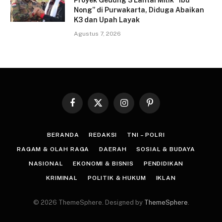
Proyek Gedung 3 Lantai Milik “Ibu
Nong” di Purwakarta, Diduga Abaikan
K3 dan Upah Layak
Agustus 7, 2026
Facebook
X
Instagram
Pinterest
(Twitter)
BERANDA
REDAKSI
TNI – POLRI
RAGAM & OLAH RAGA
DAERAH
SOSIAL & BUDAYA
NASIONAL
EKONOMI & BISNIS
PENDIDIKAN
KRIMINAL
POLITIK & HUKUM
IKLAN
© 2026 ThemeSphere. Designed by
ThemeSphere
.