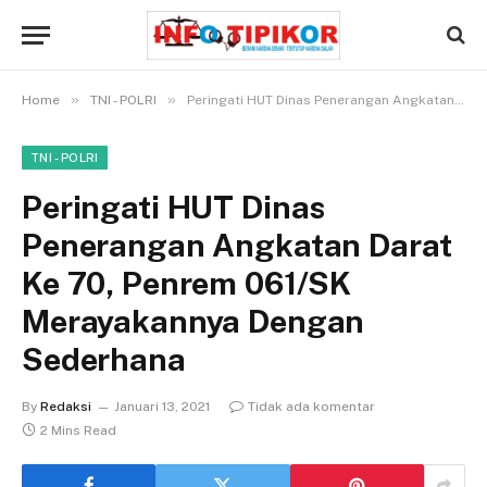
»
»
Home
TNI - POLRI
Peringati HUT Dinas Penerangan Angkatan Darat Ke 70, Penrem 061/SK Merayakannya Dengan Sederhana
TNI - POLRI
Peringati HUT Dinas
Penerangan Angkatan Darat
Ke 70, Penrem 061/SK
Merayakannya Dengan
Sederhana
By
Redaksi
Januari 13, 2021
Tidak ada komentar
2 Mins Read