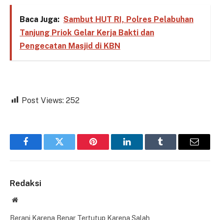
Baca Juga:
Sambut HUT RI, Polres Pelabuhan
Tanjung Priok Gelar Kerja Bakti dan
Pengecatan Masjid di KBN
Post Views:
252
Facebook
Twitter
Pinterest
LinkedIn
Tumblr
Email
Redaksi
Website
Berani Karena Benar Tertutup Karena Salah