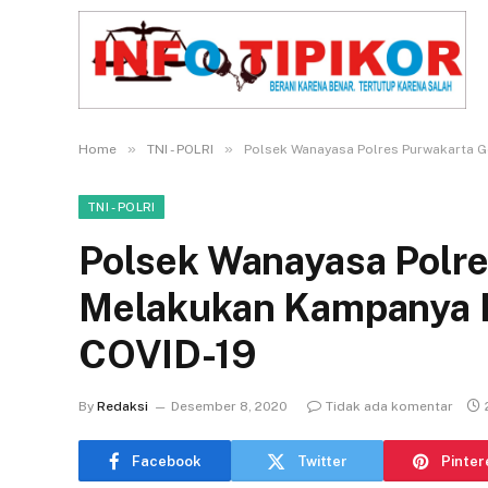
»
»
Home
TNI - POLRI
Polsek Wanayasa Polres Purwakarta 
TNI - POLRI
Polsek Wanayasa Polr
Melakukan Kampanya 
COVID-19
By
Redaksi
Desember 8, 2020
Tidak ada komentar
Facebook
Twitter
Pinter