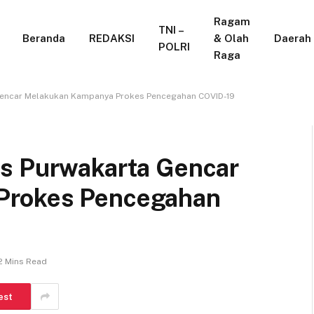
Ragam
TNI –
Beranda
REDAKSI
& Olah
Daerah
POLRI
Raga
Gencar Melakukan Kampanya Prokes Pencegahan COVID-19
es Purwakarta Gencar
Prokes Pencegahan
2 Mins Read
est