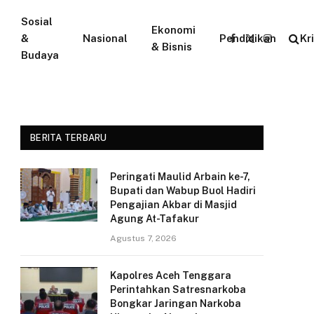
Sosial
Ekonomi
&
Nasional
Pendidikan
Kr
Facebook
X
Instagram
& Bisnis
Budaya
(Twitter)
BERITA TERBARU
Peringati Maulid Arbain ke-7,
Bupati dan Wabup Buol Hadiri
Pengajian Akbar di Masjid
Agung At-Tafakur
Agustus 7, 2026
Kapolres Aceh Tenggara
Perintahkan Satresnarkoba
Bongkar Jaringan Narkoba