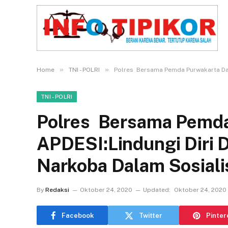
»
»
Home
TNI - POLRI
Polres Bersama Pemda Purwakarta Dan
TNI - POLRI
Polres Bersama Pemda
APDESI:Lindungi Diri 
Narkoba Dalam Sosial
By
Redaksi
Oktober 24, 2020
Updated:
Oktober 24, 2020
Facebook
Twitter
Pinter