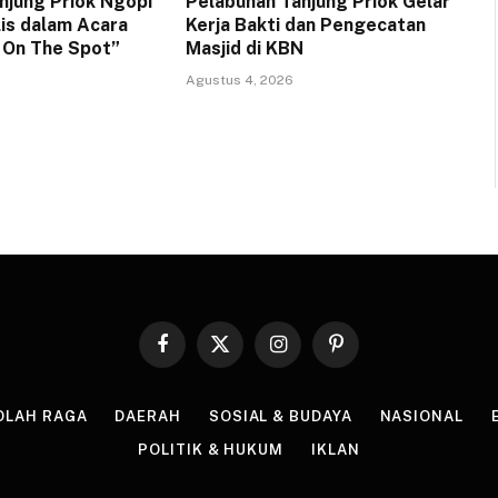
njung Priok Ngopi
Pelabuhan Tanjung Priok Gelar
lis dalam Acara
Kerja Bakti dan Pengecatan
a On The Spot”
Masjid di KBN
Agustus 4, 2026
Facebook
X
Instagram
Pinterest
(Twitter)
OLAH RAGA
DAERAH
SOSIAL & BUDAYA
NASIONAL
POLITIK & HUKUM
IKLAN