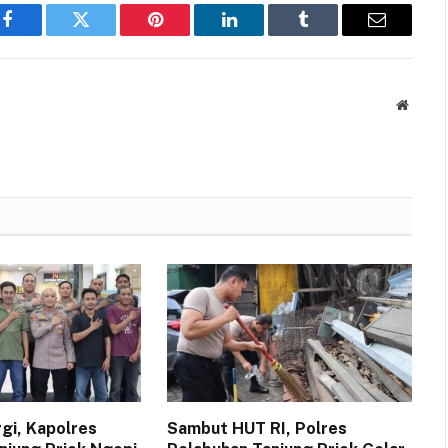
Facebook
Twitter
Pinterest
LinkedIn
Tumblr
Email
Websit
rgi, Kapolres
Sambut HUT RI, Polres