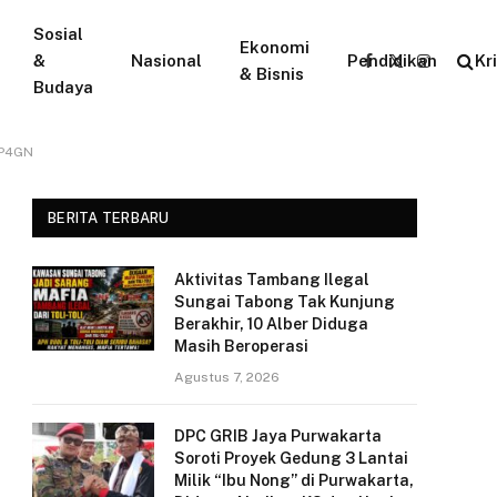
Sosial
Ekonomi
&
Nasional
Pendidikan
Kr
Facebook
X
Instagram
& Bisnis
Budaya
(Twitter)
 P4GN
BERITA TERBARU
Aktivitas Tambang Ilegal
Sungai Tabong Tak Kunjung
Berakhir, 10 Alber Diduga
Masih Beroperasi
Agustus 7, 2026
DPC GRIB Jaya Purwakarta
Soroti Proyek Gedung 3 Lantai
Milik “Ibu Nong” di Purwakarta,