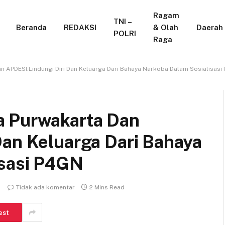
Ragam
TNI –
Beranda
REDAKSI
& Olah
Daerah
POLRI
Raga
 APDESI:Lindungi Diri Dan Keluarga Dari Bahaya Narkoba Dalam Sosialisasi
 Purwakarta Dan
Dan Keluarga Dari Bahaya
isasi P4GN
Tidak ada komentar
2 Mins Read
est