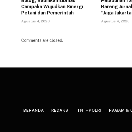
Bulog, Babinkamtibmas
Pelabuhan Ta
Campaka Wujudkan Sinergi
Bareng Jurna
Petani dan Pemerintah
“Jaga Jakart
Agustus 4, 2026
Agustus 4, 2026
Comments are closed.
BERANDA
REDAKSI
TNI – POLRI
RAGAM & 