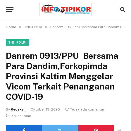
»
»
Home
TNI - POLRI
Danrem 0913/PPU Bersama Para Dandim,Forkopimda Provinsi Kaltim Menggelar Vicom Terkait Penanganan COVID-19
TNI - POLRI
Danrem 0913/PPU Bersama
Para Dandim,Forkopimda
Provinsi Kaltim Menggelar
Vicom Terkait Penanganan
COVID-19
By
Redaksi
Oktober 19, 2020
Tidak ada komentar
2 Mins Read