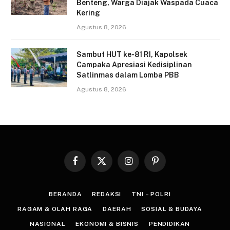
Benteng, Warga Diajak Waspada Cuaca
Kering
Agustus 8, 2026
Sambut HUT ke-81 RI, Kapolsek
Campaka Apresiasi Kedisiplinan
Satlinmas dalam Lomba PBB
Agustus 8, 2026
Facebook
X
Instagram
Pinterest
(Twitter)
BERANDA
REDAKSI
TNI – POLRI
RAGAM & OLAH RAGA
DAERAH
SOSIAL & BUDAYA
NASIONAL
EKONOMI & BISNIS
PENDIDIKAN