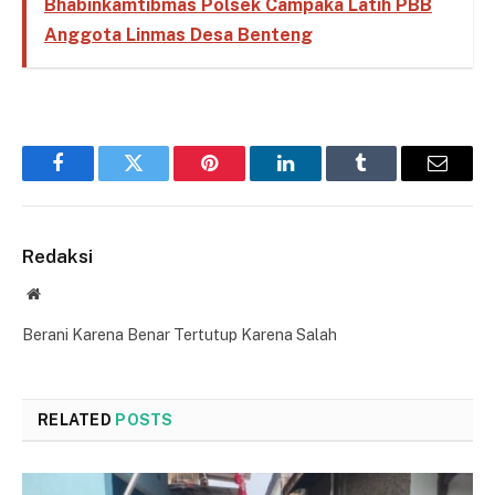
Bhabinkamtibmas Polsek Campaka Latih PBB
Anggota Linmas Desa Benteng
Facebook
Twitter
Pinterest
LinkedIn
Tumblr
Email
Redaksi
Website
Berani Karena Benar Tertutup Karena Salah
RELATED
POSTS