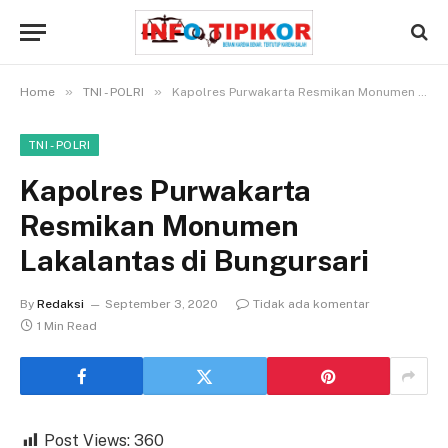
»
»
Home
TNI - POLRI
Kapolres Purwakarta Resmikan Monumen Lakalantas di Bungursari
TNI - POLRI
Kapolres Purwakarta
Resmikan Monumen
Lakalantas di Bungursari
By
Redaksi
September 3, 2020
Tidak ada komentar
1 Min Read
Post Views:
360