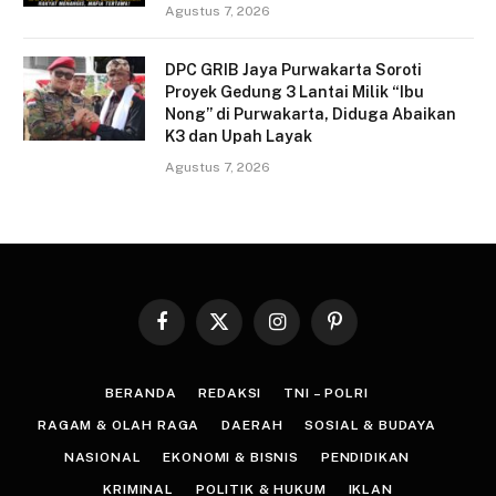
Agustus 7, 2026
DPC GRIB Jaya Purwakarta Soroti
Proyek Gedung 3 Lantai Milik “Ibu
Nong” di Purwakarta, Diduga Abaikan
K3 dan Upah Layak
Agustus 7, 2026
Facebook
X
Instagram
Pinterest
(Twitter)
BERANDA
REDAKSI
TNI – POLRI
RAGAM & OLAH RAGA
DAERAH
SOSIAL & BUDAYA
NASIONAL
EKONOMI & BISNIS
PENDIDIKAN
KRIMINAL
POLITIK & HUKUM
IKLAN