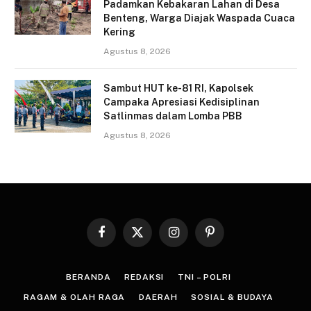
Padamkan Kebakaran Lahan di Desa
Benteng, Warga Diajak Waspada Cuaca
Kering
Agustus 8, 2026
Sambut HUT ke-81 RI, Kapolsek
Campaka Apresiasi Kedisiplinan
Satlinmas dalam Lomba PBB
Agustus 8, 2026
Facebook
X
Instagram
Pinterest
(Twitter)
BERANDA
REDAKSI
TNI – POLRI
RAGAM & OLAH RAGA
DAERAH
SOSIAL & BUDAYA