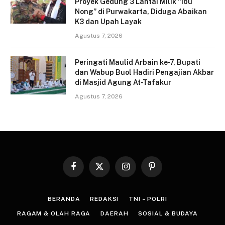
Proyek Gedung 3 Lantai Milik “Ibu
Nong” di Purwakarta, Diduga Abaikan
K3 dan Upah Layak
Agustus 7, 2026
Peringati Maulid Arbain ke-7, Bupati
dan Wabup Buol Hadiri Pengajian Akbar
di Masjid Agung At-Tafakur
Agustus 7, 2026
Facebook
X
Instagram
Pinterest
(Twitter)
BERANDA
REDAKSI
TNI – POLRI
RAGAM & OLAH RAGA
DAERAH
SOSIAL & BUDAYA