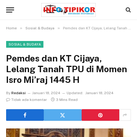
»
»
Home
Sosial & Budaya
Pemdes dan KT Cijaya, Lelang Tanah TPU di Momen Isro Mi’raj 1445 H
SOSIAL & BUDAYA
Pemdes dan KT Cijaya,
Lelang Tanah TPU di Momen
Isro Mi’raj 1445 H
By
Redaksi
Januari 18, 2024
Updated:
Januari 18, 2024
Tidak ada komentar
3 Mins Read