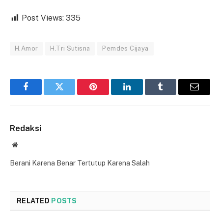
Post Views:
335
H.Amor
H.Tri Sutisna
Pemdes Cijaya
Facebook
Twitter
Pinterest
LinkedIn
Tumblr
Email
Redaksi
Website
Berani Karena Benar Tertutup Karena Salah
RELATED
POSTS