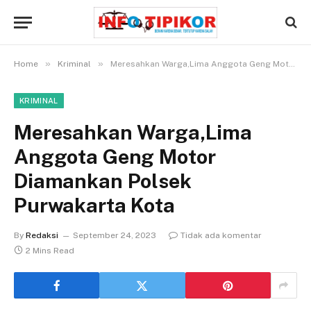
»
»
Home
Kriminal
Meresahkan Warga,Lima Anggota Geng Motor Diamankan Polsek Purwakarta Kota
KRIMINAL
Meresahkan Warga,Lima
Anggota Geng Motor
Diamankan Polsek
Purwakarta Kota
By
Redaksi
September 24, 2023
Tidak ada komentar
2 Mins Read