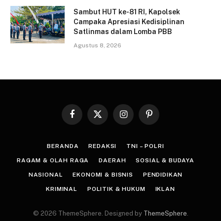
Sambut HUT ke-81 RI, Kapolsek
Campaka Apresiasi Kedisiplinan
Satlinmas dalam Lomba PBB
Agustus 8, 2026
Facebook
X
Instagram
Pinterest
(Twitter)
BERANDA
REDAKSI
TNI – POLRI
RAGAM & OLAH RAGA
DAERAH
SOSIAL & BUDAYA
NASIONAL
EKONOMI & BISNIS
PENDIDIKAN
KRIMINAL
POLITIK & HUKUM
IKLAN
© 2026 ThemeSphere. Designed by
ThemeSphere
.