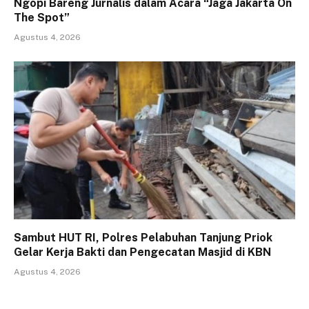
Ngopi Bareng Jurnalis dalam Acara “Jaga Jakarta On
The Spot”
Agustus 4, 2026
Sambut HUT RI, Polres Pelabuhan Tanjung Priok
Gelar Kerja Bakti dan Pengecatan Masjid di KBN
Agustus 4, 2026