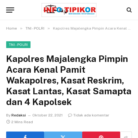
»
»
Home
TNI - POLRI
Kapolres Majalengka Pimpin Acara Kenal Pamit Wakapolres, Kasat Reskrim, Kasat Lantas, Kasat Samapta dan 4 Kapolsek
TNI - POLRI
Kapolres Majalengka Pimpin
Acara Kenal Pamit
Wakapolres, Kasat Reskrim,
Kasat Lantas, Kasat Samapta
dan 4 Kapolsek
By
Redaksi
Oktober 22, 2021
Tidak ada komentar
2 Mins Read