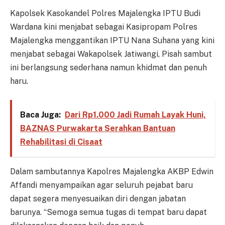
Kapolsek Kasokandel Polres Majalengka IPTU Budi
Wardana kini menjabat sebagai Kasipropam Polres
Majalengka menggantikan IPTU Nana Suhana yang kini
menjabat sebagai Wakapolsek Jatiwangi, Pisah sambut
ini berlangsung sederhana namun khidmat dan penuh
haru.
Baca Juga:
Dari Rp1.000 Jadi Rumah Layak Huni,
BAZNAS Purwakarta Serahkan Bantuan
Rehabilitasi di Cisaat
Dalam sambutannya Kapolres Majalengka AKBP Edwin
Affandi menyampaikan agar seluruh pejabat baru
dapat segera menyesuaikan diri dengan jabatan
barunya. “Semoga semua tugas di tempat baru dapat