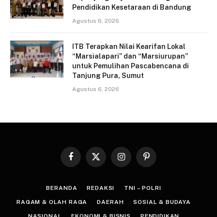
Pendidikan Kesetaraan di Bandung
Agustus 6, 2026
ITB Terapkan Nilai Kearifan Lokal
“Marsialapari” dan “Marsiurupan”
untuk Pemulihan Pascabencana di
Tanjung Pura, Sumut
Agustus 6, 2026
Facebook
X
Instagram
Pinterest
(Twitter)
BERANDA
REDAKSI
TNI – POLRI
RAGAM & OLAH RAGA
DAERAH
SOSIAL & BUDAYA
NASIONAL
EKONOMI & BISNIS
PENDIDIKAN