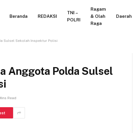
Ragam
TNI –
Beranda
REDAKSI
& Olah
Daerah
POLRI
Raga
a Sulsel Sekolah Inspektur Polisi
ua Anggota Polda Sulsel
si
Mins Read
est