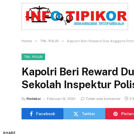
»
»
Home
TNI - POLRI
Kapolri Beri Reward Dua Anggota Pold
TNI - POLRI
Kapolri Beri Reward D
Sekolah Inspektur Poli
By
Redaksi
Februari 12, 2021
Tidak ada komentar
2 
Facebook
Twitter
Pinter
SHARE