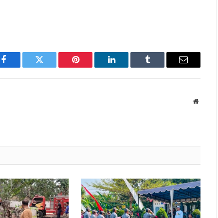
Facebook
Twitter
Pinterest
LinkedIn
Tumblr
Email
Websit