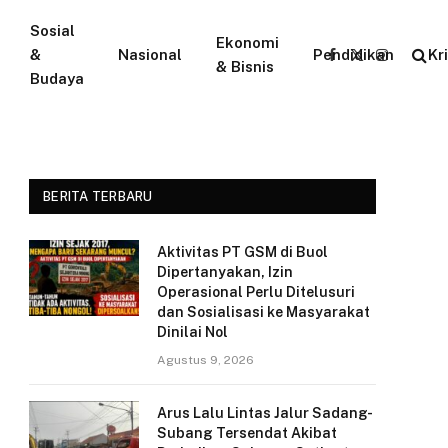
Sosial
Ekonomi
&
Nasional
Pendidikan
Kr
Facebook
X
Instagram
& Bisnis
Budaya
(Twitter)
BERITA TERBARU
Aktivitas PT GSM di Buol
Dipertanyakan, Izin
Operasional Perlu Ditelusuri
dan Sosialisasi ke Masyarakat
Dinilai Nol
Agustus 9, 2026
Arus Lalu Lintas Jalur Sadang-
Subang Tersendat Akibat