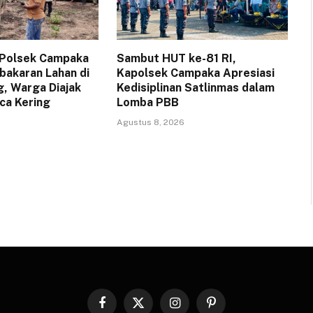
 Polsek Campaka
Sambut HUT ke-81 RI,
akaran Lahan di
Kapolsek Campaka Apresiasi
, Warga Diajak
Kedisiplinan Satlinmas dalam
ca Kering
Lomba PBB
Agustus 8, 2026
Facebook
X
Instagram
Pinterest