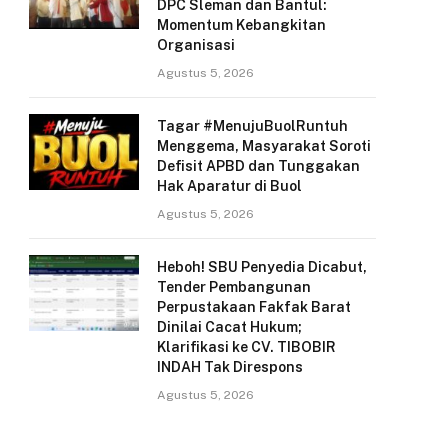
DPC Sleman dan Bantul:
Momentum Kebangkitan
Organisasi
Agustus 5, 2026
Tagar #MenujuBuolRuntuh
Menggema, Masyarakat Soroti
Defisit APBD dan Tunggakan
Hak Aparatur di Buol
Agustus 5, 2026
Heboh! SBU Penyedia Dicabut,
Tender Pembangunan
Perpustakaan Fakfak Barat
Dinilai Cacat Hukum;
Klarifikasi ke CV. TIBOBIR
e
INDAH Tak Direspons
Agustus 5, 2026