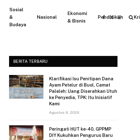
Sosial
Ekonomi
&
Nasional
Pendidikan
Kr
Facebook
X
Instagram
& Bisnis
Budaya
(Twitter)
BERITA TERBARU
Klarifikasi Isu Penitipan Dana
Ayam Petelur di Buol, Camat
Paleleh: Uang Diserahkan Utuh
ke Penyedia, TPK: Itu Inisiatif
Kami
Agustus 6, 2026
Peringati HUT ke-40, GPPMP
DIY Kukuhkan Pengurus Baru