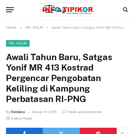
»
»
Home
TNI - POLRI
Awali Tahun Baru, Satgas Yonif MR 413 Kostrad Pergencar Pengobatan Keliling di Kampung Perbatasan RI-PNG
TNI - POLRI
Awali Tahun Baru, Satgas
Yonif MR 413 Kostrad
Pergencar Pengobatan
Keliling di Kampung
Perbatasan RI-PNG
By
Redaksi
Januari 6, 2021
Tidak ada komentar
2 Mins Read