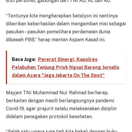
850 personel, gabungan dari TNI AD, AL dan AU.
“Tentunya kita mengharapkan batalyon ini nantinya
diberikan keberhasilan dalam mengemban misi sebagai
pasukan – pasukan pemelihara perdamaian dunia
dibawah PBB,” harap mantan Aspam Kasad ini.
Baca Juga:
Pererat Sinergi, Kapolres
Pelabuhan Tanjung Priok Ngopi Bareng Jurnalis
dalam Acara "Jaga Jakarta On The Spot"
Mayjen TNI Muhammad Nur Rahmad berharap,
berkaitan dengan masih berlangsungnya pandemi
Covid-19, agar prajurit selalu melaksanakan disiplin
didalam penegakan protokol kesehatan.
“Salah satu upaya juga tadi kita bekali dengan buku