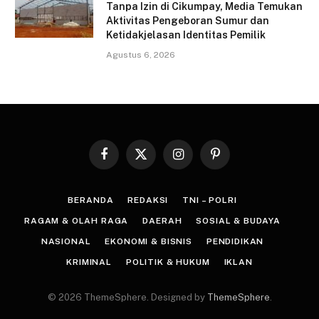
Tanpa Izin di Cikumpay, Media Temukan
Aktivitas Pengeboran Sumur dan
Ketidakjelasan Identitas Pemilik
Agustus 6, 2026
Facebook
X
Instagram
Pinterest
(Twitter)
BERANDA
REDAKSI
TNI – POLRI
RAGAM & OLAH RAGA
DAERAH
SOSIAL & BUDAYA
NASIONAL
EKONOMI & BISNIS
PENDIDIKAN
KRIMINAL
POLITIK & HUKUM
IKLAN
© 2026 ThemeSphere. Designed by
ThemeSphere
.