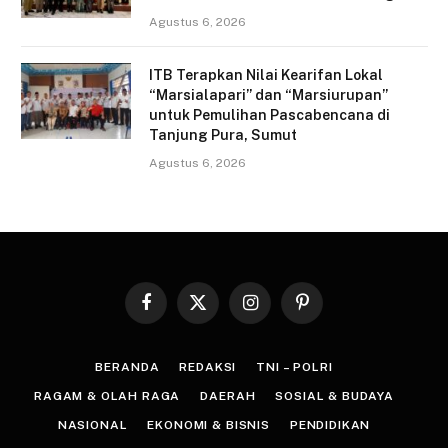
Agustus 6, 2026
ITB Terapkan Nilai Kearifan Lokal
“Marsialapari” dan “Marsiurupan”
untuk Pemulihan Pascabencana di
Tanjung Pura, Sumut
Agustus 6, 2026
Facebook
X
Instagram
Pinterest
(Twitter)
BERANDA
REDAKSI
TNI – POLRI
RAGAM & OLAH RAGA
DAERAH
SOSIAL & BUDAYA
NASIONAL
EKONOMI & BISNIS
PENDIDIKAN