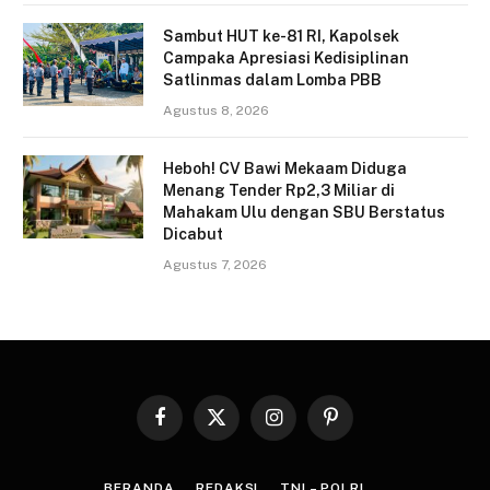
Sambut HUT ke-81 RI, Kapolsek
Campaka Apresiasi Kedisiplinan
Satlinmas dalam Lomba PBB
Agustus 8, 2026
Heboh! CV Bawi Mekaam Diduga
Menang Tender Rp2,3 Miliar di
Mahakam Ulu dengan SBU Berstatus
Dicabut
Agustus 7, 2026
Facebook
X
Instagram
Pinterest
(Twitter)
BERANDA
REDAKSI
TNI – POLRI