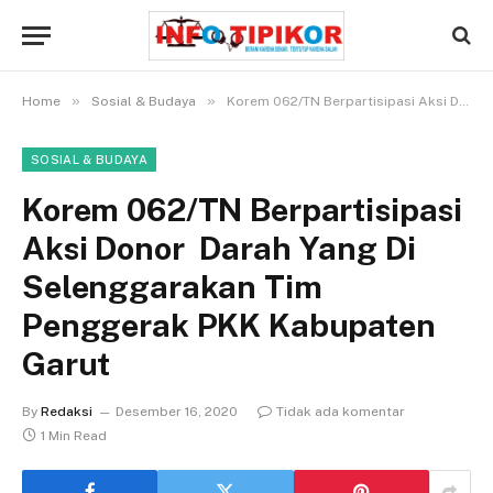
»
»
Home
Sosial & Budaya
Korem 062/TN Berpartisipasi Aksi Donor Darah Yang Di Selenggarakan Tim Penggerak PKK Kabupaten Garut
SOSIAL & BUDAYA
Korem 062/TN Berpartisipasi
Aksi Donor Darah Yang Di
Selenggarakan Tim
Penggerak PKK Kabupaten
Garut
By
Redaksi
Desember 16, 2020
Tidak ada komentar
1 Min Read