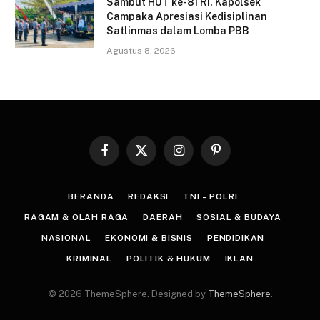
Sambut HUT ke-81 RI, Kapolsek
Campaka Apresiasi Kedisiplinan
Satlinmas dalam Lomba PBB
Agustus 8, 2026
Facebook
X
Instagram
Pinterest
(Twitter)
BERANDA
REDAKSI
TNI – POLRI
RAGAM & OLAH RAGA
DAERAH
SOSIAL & BUDAYA
NASIONAL
EKONOMI & BISNIS
PENDIDIKAN
KRIMINAL
POLITIK & HUKUM
IKLAN
© 2026 ThemeSphere. Designed by
ThemeSphere
.