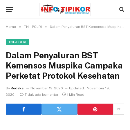
»
»
Home
TNI - POLRI
Dalam Penyaluran BST Kemensos Muspika Campaka Perketat Protokol Kesehatan
TNI - POLRI
Dalam Penyaluran BST
Kemensos Muspika Campaka
Perketat Protokol Kesehatan
By
Redaksi
November 19, 2020
Updated:
November 19,
2020
Tidak ada komentar
1 Min Read