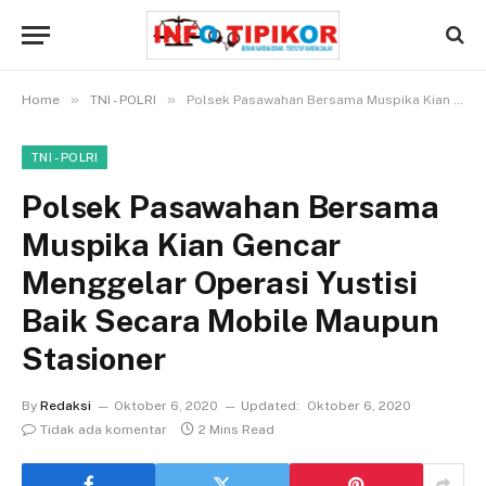
»
»
Home
TNI - POLRI
Polsek Pasawahan Bersama Muspika Kian Gencar Menggelar Operasi Yustisi Baik Secara Mobile Maupun Stasioner
TNI - POLRI
Polsek Pasawahan Bersama
Muspika Kian Gencar
Menggelar Operasi Yustisi
Baik Secara Mobile Maupun
Stasioner
By
Redaksi
Oktober 6, 2020
Updated:
Oktober 6, 2020
Tidak ada komentar
2 Mins Read