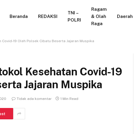
Ragam
TNI –
Beranda
REDAKSI
& Olah
Daerah
POLRI
Raga
n Covid-19 Oleh Polsek Cibatu Beserta Jajaran Muspika
tokol Kesehatan Covid-19
erta Jajaran Muspika
2020
Tidak ada komentar
1 Min Read
est