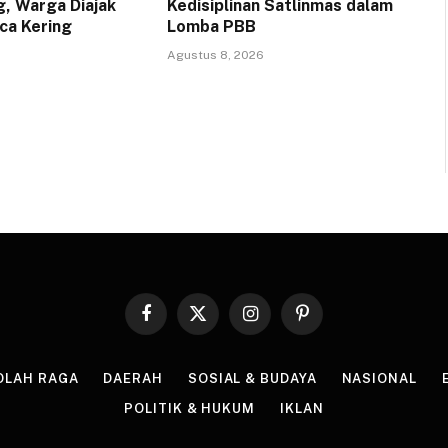
, Warga Diajak
Kedisiplinan Satlinmas dalam
ca Kering
Lomba PBB
Agustus 8, 2026
Facebook
X
Instagram
Pinterest
(Twitter)
OLAH RAGA
DAERAH
SOSIAL & BUDAYA
NASIONAL
POLITIK & HUKUM
IKLAN