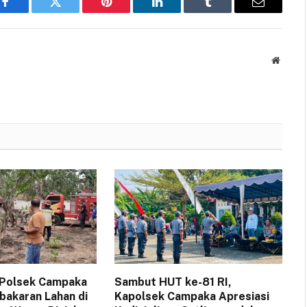
Facebook
Twitter
Pinterest
LinkedIn
Tumblr
Email
Websit
 Polsek Campaka
Sambut HUT ke-81 RI,
akaran Lahan di
Kapolsek Campaka Apresiasi