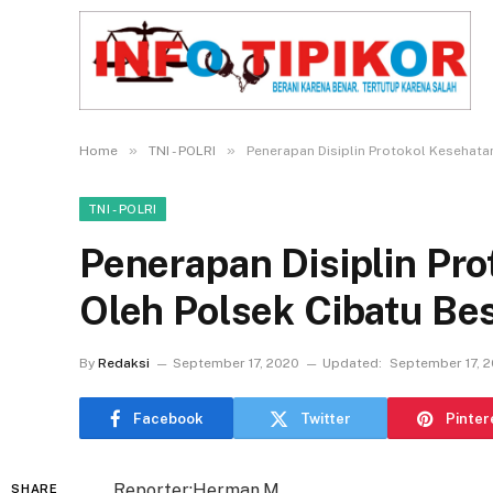
»
»
Home
TNI - POLRI
Penerapan Disiplin Protokol Kesehata
TNI - POLRI
Penerapan Disiplin Pro
Oleh Polsek Cibatu Bes
By
Redaksi
September 17, 2020
Updated:
September 17, 
Facebook
Twitter
Pinter
Reporter:Herman.M
SHARE