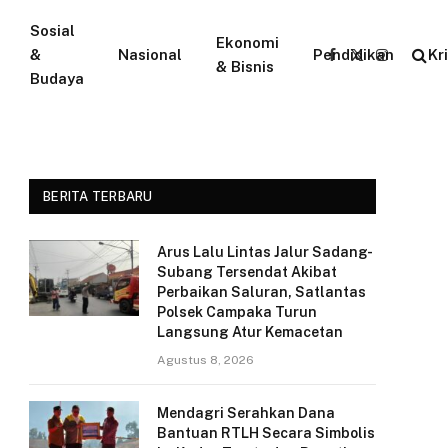
Sosial
Ekonomi
&
Nasional
Pendidikan
Kr
Facebook
X
Instagram
& Bisnis
Budaya
(Twitter)
BERITA TERBARU
Arus Lalu Lintas Jalur Sadang-
Subang Tersendat Akibat
Perbaikan Saluran, Satlantas
Polsek Campaka Turun
Langsung Atur Kemacetan
Agustus 8, 2026
Mendagri Serahkan Dana
Bantuan RTLH Secara Simbolis