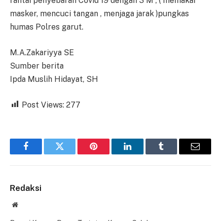
rantai penyebaran Covid 19 dengan 3 M , ( memakai
masker, mencuci tangan , menjaga jarak )pungkas
humas Polres garut.
M.A.Zakariyya SE
Sumber berita
Ipda Muslih Hidayat, SH
Post Views:
277
Facebook
Twitter
Pinterest
LinkedIn
Tumblr
Email
Redaksi
Website