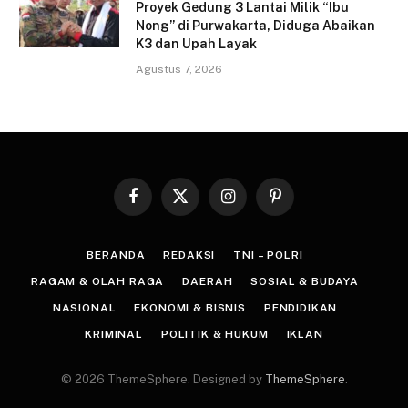
Proyek Gedung 3 Lantai Milik “Ibu
Nong” di Purwakarta, Diduga Abaikan
K3 dan Upah Layak
Agustus 7, 2026
Facebook
X
Instagram
Pinterest
(Twitter)
BERANDA
REDAKSI
TNI – POLRI
RAGAM & OLAH RAGA
DAERAH
SOSIAL & BUDAYA
NASIONAL
EKONOMI & BISNIS
PENDIDIKAN
KRIMINAL
POLITIK & HUKUM
IKLAN
© 2026 ThemeSphere. Designed by
ThemeSphere
.