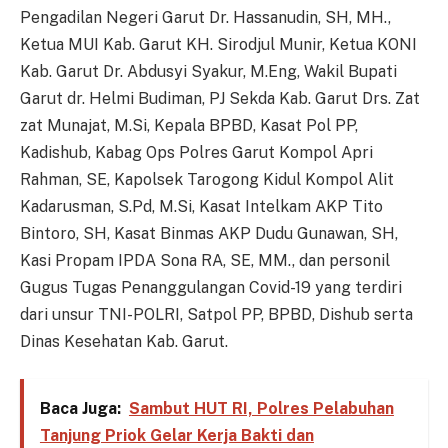
Pengadilan Negeri Garut Dr. Hassanudin, SH, MH.,
Ketua MUI Kab. Garut KH. Sirodjul Munir, Ketua KONI
Kab. Garut Dr. Abdusyi Syakur, M.Eng, Wakil Bupati
Garut dr. Helmi Budiman, PJ Sekda Kab. Garut Drs. Zat
zat Munajat, M.Si, Kepala BPBD, Kasat Pol PP,
Kadishub, Kabag Ops Polres Garut Kompol Apri
Rahman, SE, Kapolsek Tarogong Kidul Kompol Alit
Kadarusman, S.Pd, M.Si, Kasat Intelkam AKP Tito
Bintoro, SH, Kasat Binmas AKP Dudu Gunawan, SH,
Kasi Propam IPDA Sona RA, SE, MM., dan personil
Gugus Tugas Penanggulangan Covid-19 yang terdiri
dari unsur TNI-POLRI, Satpol PP, BPBD, Dishub serta
Dinas Kesehatan Kab. Garut.
Baca Juga:
Sambut HUT RI, Polres Pelabuhan
Tanjung Priok Gelar Kerja Bakti dan