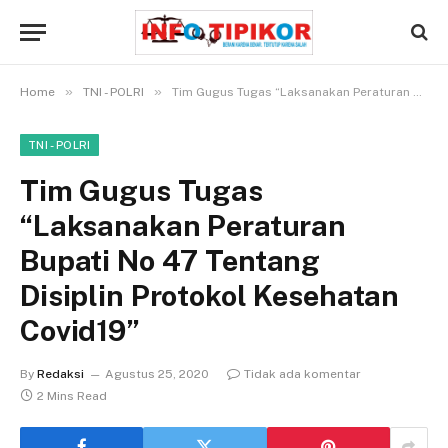
»
»
Home
TNI - POLRI
Tim Gugus Tugas “Laksanakan Peraturan Bupati No 47 Tentang Disiplin Protokol Kesehatan Covid19”
TNI - POLRI
Tim Gugus Tugas
“Laksanakan Peraturan
Bupati No 47 Tentang
Disiplin Protokol Kesehatan
Covid19”
By
Redaksi
Agustus 25, 2020
Tidak ada komentar
2 Mins Read