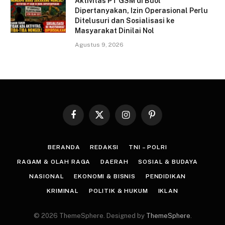
Aktivitas PT GSM di Buol
Dipertanyakan, Izin Operasional Perlu
Ditelusuri dan Sosialisasi ke
Masyarakat Dinilai Nol
Agustus 9, 2026
Facebook
X
Instagram
Pinterest
(Twitter)
BERANDA
REDAKSI
TNI – POLRI
RAGAM & OLAH RAGA
DAERAH
SOSIAL & BUDAYA
NASIONAL
EKONOMI & BISNIS
PENDIDIKAN
KRIMINAL
POLITIK & HUKUM
IKLAN
© 2026 ThemeSphere. Designed by
ThemeSphere
.