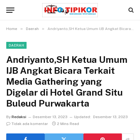
»
»
Home
Daerah
Andriyanto,SH Ketua Umum IJB Angkat Bicara Terkait Media Gathering yang Digelar di Hotel Grand Situ Buleud Purwakarta
DAERAH
Andriyanto,SH Ketua Umum
IJB Angkat Bicara Terkait
Media Gathering yang
Digelar di Hotel Grand Situ
Buleud Purwakarta
By
Redaksi
Desember 13, 2023
Updated:
Desember 13, 2023
Tidak ada komentar
2 Mins Read