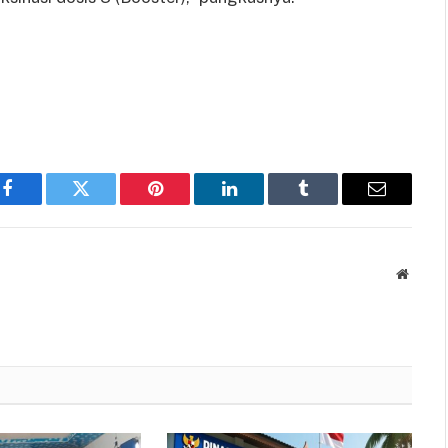
Facebook
Twitter
Pinterest
LinkedIn
Tumblr
Email
Websit