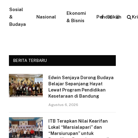
Sosial
Ekonomi
&
Nasional
Pendidikan
Kr
Facebook
X
Instagram
& Bisnis
Budaya
(Twitter)
BERITA TERBARU
Edwin Senjaya Dorong Budaya
Belajar Sepanjang Hayat
Lewat Program Pendidikan
Kesetaraan di Bandung
Agustus 6, 2026
ITB Terapkan Nilai Kearifan
Lokal “Marsialapari” dan
“Marsiurupan” untuk