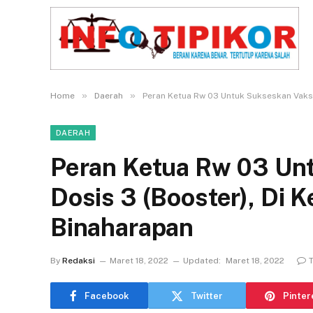
»
»
Home
Daerah
Peran Ketua Rw 03 Untuk Sukseskan Vaksi
DAERAH
Peran Ketua Rw 03 Unt
Dosis 3 (Booster), Di 
Binaharapan
By
Redaksi
Maret 18, 2022
Updated:
Maret 18, 2022
Facebook
Twitter
Pinter