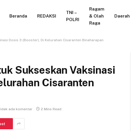
Ragam
TNI –
Beranda
REDAKSI
& Olah
Daerah
POLRI
Raga
nasi Dosis 3 (Booster), Di Kelurahan Cisaranten Binaharapan
uk Sukseskan Vaksinasi
Kelurahan Cisaranten
Tidak ada komentar
2 Mins Read
est