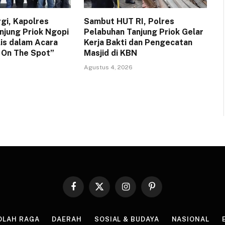
rgi, Kapolres
Sambut HUT RI, Polres
njung Priok Ngopi
Pelabuhan Tanjung Priok Gelar
lis dalam Acara
Kerja Bakti dan Pengecatan
a On The Spot”
Masjid di KBN
Agustus 4, 2026
Facebook
X
Instagram
Pinterest
(Twitter)
OLAH RAGA
DAERAH
SOSIAL & BUDAYA
NASIONAL