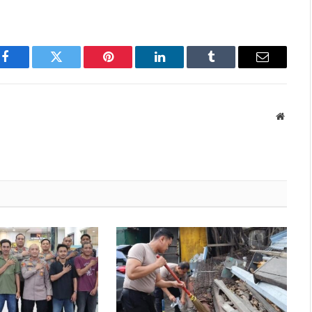
Facebook
Twitter
Pinterest
LinkedIn
Tumblr
Email
Websit