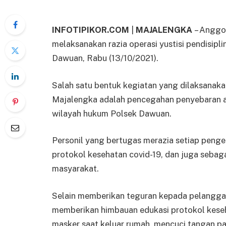
INFOTIPIKOR.COM
|
MAJALENGKA
– Anggo
melaksanakan razia operasi yustisi pendisip
Dawuan, Rabu (13/10/2021).
Salah satu bentuk kegiatan yang dilaksanak
Majalengka adalah pencegahan penyebaran at
wilayah hukum Polsek Dawuan.
Personil yang bertugas merazia setiap peng
protokol kesehatan covid-19, dan juga sebag
masyarakat.
Selain memberikan teguran kepada pelanggar
memberikan himbauan edukasi protokol kese
masker saat keluar rumah, mencuci tangan pa