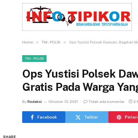
»
»
Home
TNI - POLRI
Ops Yustisi Polsek Dawuan, Bagikan 
TNI - POLRI
Ops Yustisi Polsek Da
Gratis Pada Warga Ya
By
Redaksi
Oktober 13, 2021
Tidak ada komentar
2 
Facebook
Twitter
Pinter
SHARE