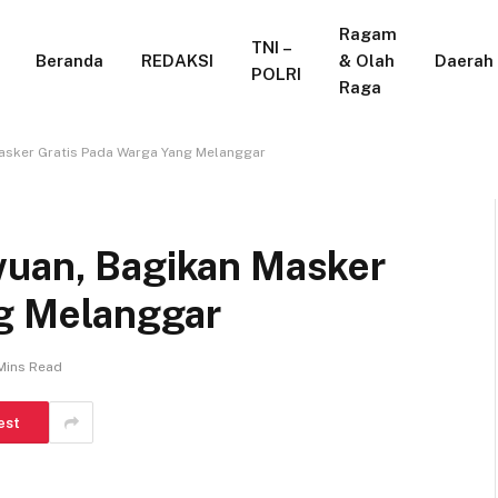
Ragam
TNI –
Beranda
REDAKSI
& Olah
Daerah
POLRI
Raga
Masker Gratis Pada Warga Yang Melanggar
wuan, Bagikan Masker
ng Melanggar
Mins Read
est