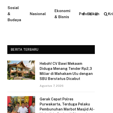
Sosial
Ekonomi
&
Nasional
Pendidikan
Kr
Facebook
X
Instagram
& Bisnis
Budaya
(Twitter)
BERITA TERBARU
Heboh! CV Bawi Mekaam
Diduga Menang Tender Rp2,3
Miliar di Mahakam Ulu dengan
SBU Berstatus Dicabut
Agustus 7, 2026
Gerak Cepat Polres
Purwakarta, Terduga Pelaku
Pembunuhan Marbot Masjid Al-