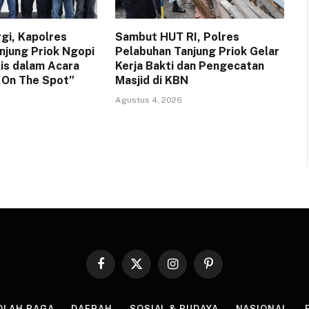
rgi, Kapolres
Sambut HUT RI, Polres
njung Priok Ngopi
Pelabuhan Tanjung Priok Gelar
lis dalam Acara
Kerja Bakti dan Pengecatan
a On The Spot”
Masjid di KBN
Agustus 4, 2026
Facebook
X
Instagram
Pinterest
(Twitter)
OLAH RAGA
DAERAH
SOSIAL & BUDAYA
NASIONAL