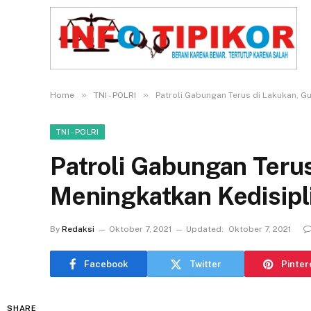
»
»
Home
TNI - POLRI
Patroli Gabungan Terus di Lakukan, G
TNI - POLRI
Patroli Gabungan Teru
Meningkatkan Kedisipl
By
Redaksi
Oktober 7, 2021
Updated:
Oktober 7, 2021
Facebook
Twitter
Pinter
SHARE