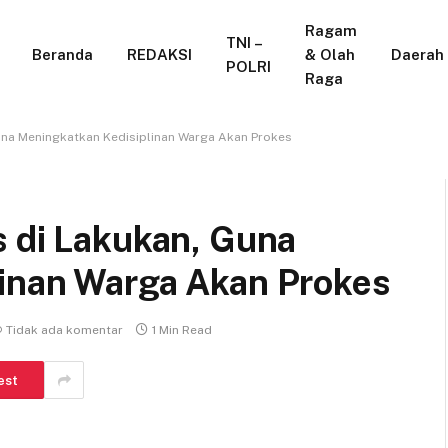
Ragam
TNI –
Beranda
REDAKSI
& Olah
Daerah
POLRI
Raga
una Meningkatkan Kedisiplinan Warga Akan Prokes
s di Lakukan, Guna
inan Warga Akan Prokes
Tidak ada komentar
1 Min Read
est