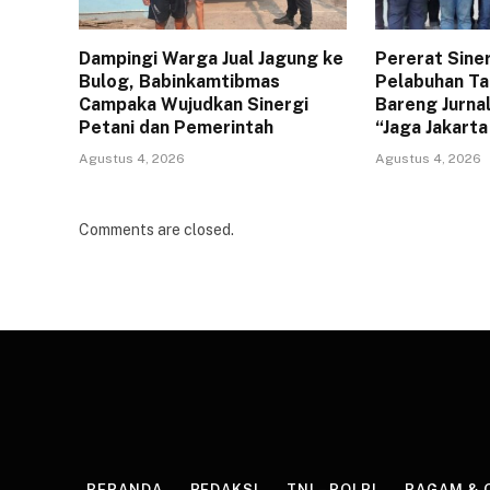
Dampingi Warga Jual Jagung ke
Pererat Sine
Bulog, Babinkamtibmas
Pelabuhan Ta
Campaka Wujudkan Sinergi
Bareng Jurna
Petani dan Pemerintah
“Jaga Jakart
Agustus 4, 2026
Agustus 4, 2026
Comments are closed.
BERANDA
REDAKSI
TNI – POLRI
RAGAM & 