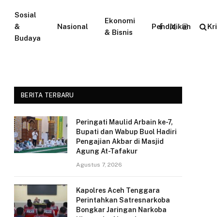
Sosial
Ekonomi
&
Nasional
Pendidikan
Kr
Facebook
X
Instagram
& Bisnis
Budaya
(Twitter)
BERITA TERBARU
Peringati Maulid Arbain ke-7,
Bupati dan Wabup Buol Hadiri
Pengajian Akbar di Masjid
Agung At-Tafakur
Agustus 7, 2026
Kapolres Aceh Tenggara
Perintahkan Satresnarkoba
Bongkar Jaringan Narkoba