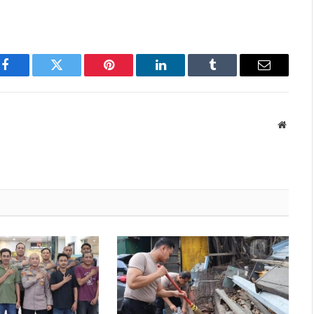
Facebook
Twitter
Pinterest
LinkedIn
Tumblr
Email
Websit