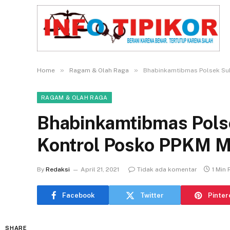
»
»
Home
Ragam & Olah Raga
Bhabinkamtibmas Polsek Suk
RAGAM & OLAH RAGA
Bhabinkamtibmas Pols
Kontrol Posko PPKM Mi
By
Redaksi
April 21, 2021
Tidak ada komentar
1 Min
Facebook
Twitter
Pinter
SHARE