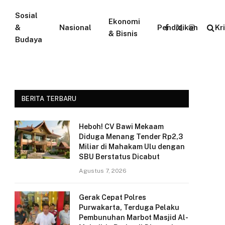
Sosial
Ekonomi
&
Nasional
Pendidikan
Kr
Facebook
X
Instagram
& Bisnis
Budaya
(Twitter)
BERITA TERBARU
Heboh! CV Bawi Mekaam
Diduga Menang Tender Rp2,3
Miliar di Mahakam Ulu dengan
SBU Berstatus Dicabut
Agustus 7, 2026
Gerak Cepat Polres
Purwakarta, Terduga Pelaku
Pembunuhan Marbot Masjid Al-