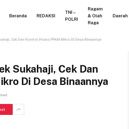
Ragam
TNI –
Beranda
REDAKSI
& Olah
Daerah
POLRI
Raga
ahaji, Cek Dan Kontrol Posko PPKM Mikro Di Desa Binaannya
ek Sukahaji, Cek Dan
kro Di Desa Binaannya
 Read
est