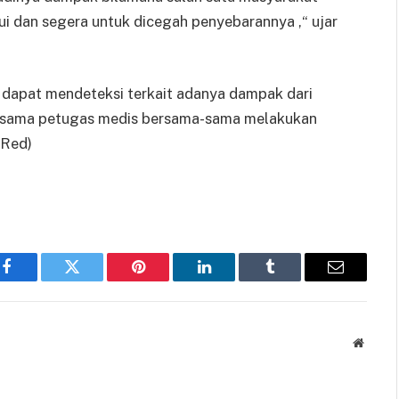
ui dan segera untuk dicegah penyebarannya ,“ ujar
dapat mendeteksi terkait adanya dampak dari
ersama petugas medis bersama-sama melakukan
(Red)
Facebook
Twitter
Pinterest
LinkedIn
Tumblr
Email
Websit