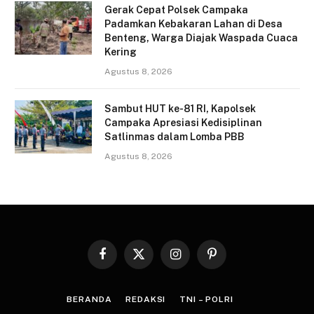
Gerak Cepat Polsek Campaka
Padamkan Kebakaran Lahan di Desa
Benteng, Warga Diajak Waspada Cuaca
Kering
Agustus 8, 2026
Sambut HUT ke-81 RI, Kapolsek
Campaka Apresiasi Kedisiplinan
Satlinmas dalam Lomba PBB
Agustus 8, 2026
Facebook
X
Instagram
Pinterest
(Twitter)
BERANDA
REDAKSI
TNI – POLRI