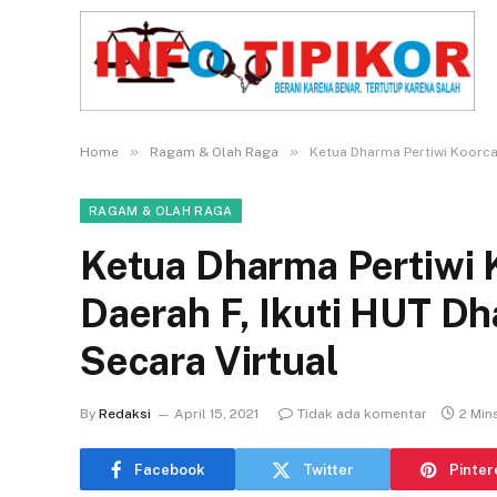
»
»
Home
Ragam & Olah Raga
Ketua Dharma Pertiwi Koorcab
RAGAM & OLAH RAGA
Ketua Dharma Pertiwi
Daerah F, Ikuti HUT Dh
Secara Virtual
By
Redaksi
April 15, 2021
Tidak ada komentar
2 Min
Facebook
Twitter
Pinter