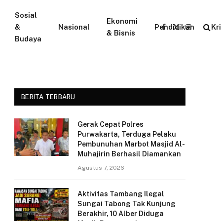
Sosial
Ekonomi
&
Nasional
Pendidikan
Kr
Facebook
X
Instagram
& Bisnis
Budaya
(Twitter)
BERITA TERBARU
Gerak Cepat Polres
Purwakarta, Terduga Pelaku
Pembunuhan Marbot Masjid Al-
Muhajirin Berhasil Diamankan
Agustus 7, 2026
Aktivitas Tambang Ilegal
Sungai Tabong Tak Kunjung
Berakhir, 10 Alber Diduga