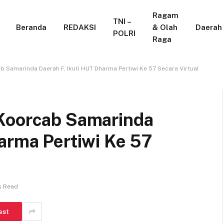
Ragam
TNI –
Beranda
REDAKSI
& Olah
Daerah
POLRI
Raga
 Samarinda Daerah F, Ikuti HUT Dharma Pertiwi Ke 57 Secara Virtual
 Koorcab Samarinda
arma Pertiwi Ke 57
s Read
est