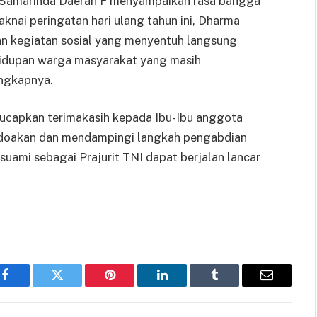
 Samarinda Daerah F menyampaikan rasa bangga
nai peringatan hari ulang tahun ini, Dharma
dan kegiatan sosial yang menyentuh langsung
ehidupan warga masyarakat yang masih
ungkapnya.
ucapkan terimakasih kepada Ibu-Ibu anggota
ndoakan dan mendampingi langkah pengabdian
uami sebagai Prajurit TNI dapat berjalan lancar
Facebook
Twitter
Pinterest
LinkedIn
Tumblr
Email