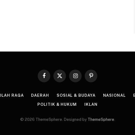
Facebook
X
Instagram
Pinterest
(Twitter)
OLAH RAGA
DAERAH
SOSIAL & BUDAYA
NASIONAL
POLITIK & HUKUM
IKLAN
© 2026 ThemeSphere. Designed by
ThemeSphere
.