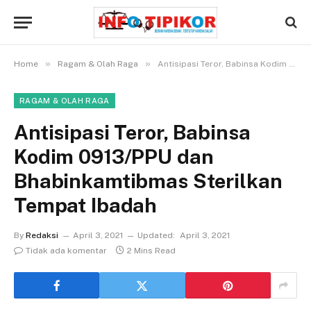
»
»
Home
Ragam & Olah Raga
Antisipasi Teror, Babinsa Kodim 0913/PPU dan Bhabinkamtibmas Sterilkan Tempat Ibadah
RAGAM & OLAH RAGA
Antisipasi Teror, Babinsa
Kodim 0913/PPU dan
Bhabinkamtibmas Sterilkan
Tempat Ibadah
By
Redaksi
April 3, 2021
Updated:
April 3, 2021
Tidak ada komentar
2 Mins Read