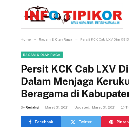
»
»
Home
Ragam & Olah Raga
Persit KCK Cab LXV Dim 091
RAGAM & OLAH RAGA
Persit KCK Cab LXV Di
Dalam Menjaga Keruku
Beragama di Kabupate
By
Redaksi
Maret 31, 2021
Updated:
Maret 31, 2021
T
Facebook
Twitter
Pinter