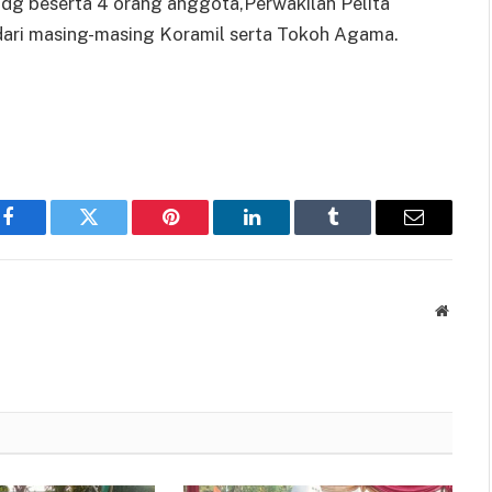
dg beserta 4 orang anggota,Perwakilan Pelita
dari masing-masing Koramil serta Tokoh Agama.
Facebook
Twitter
Pinterest
LinkedIn
Tumblr
Email
Websit