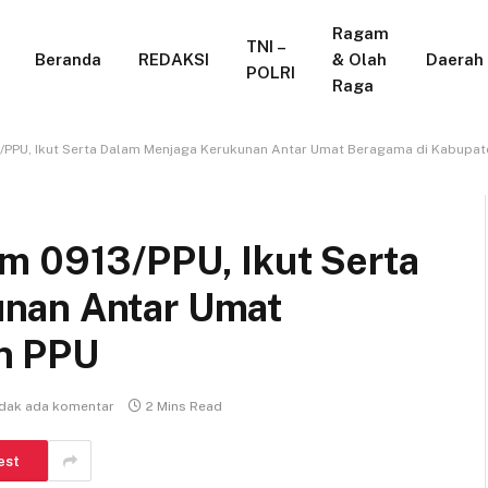
Ragam
TNI –
Beranda
REDAKSI
& Olah
Daerah
POLRI
Raga
3/PPU, Ikut Serta Dalam Menjaga Kerukunan Antar Umat Beragama di Kabupat
m 0913/PPU, Ikut Serta
nan Antar Umat
n PPU
idak ada komentar
2 Mins Read
est