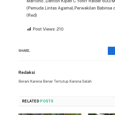
Martono ,Danton Kipan C Yonif Raider 600/M
(Pemuda Lintas Agama),Perwakilan Babinsa 
(Red)
Post Views:
210
SHARE.
Redaksi
Berani Karena Benar Tertutup Karena Salah
RELATED
POSTS