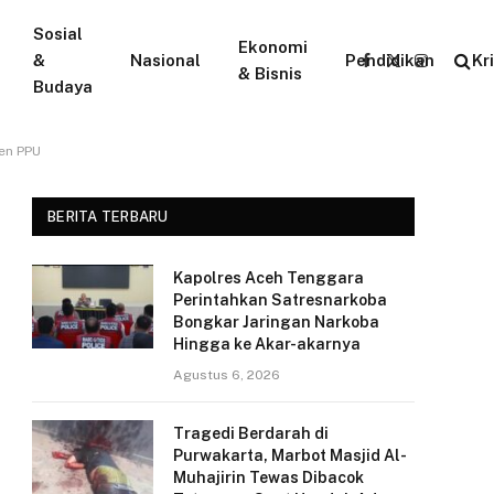
Sosial
Ekonomi
&
Nasional
Pendidikan
Kr
Facebook
X
Instagram
& Bisnis
Budaya
(Twitter)
en PPU
BERITA TERBARU
Kapolres Aceh Tenggara
Perintahkan Satresnarkoba
Bongkar Jaringan Narkoba
Hingga ke Akar-akarnya
Agustus 6, 2026
Tragedi Berdarah di
Purwakarta, Marbot Masjid Al-
Muhajirin Tewas Dibacok