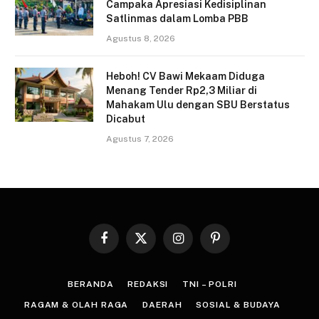
Campaka Apresiasi Kedisiplinan
Satlinmas dalam Lomba PBB
Agustus 8, 2026
Heboh! CV Bawi Mekaam Diduga
Menang Tender Rp2,3 Miliar di
Mahakam Ulu dengan SBU Berstatus
Dicabut
Agustus 7, 2026
Facebook
X
Instagram
Pinterest
(Twitter)
BERANDA
REDAKSI
TNI – POLRI
RAGAM & OLAH RAGA
DAERAH
SOSIAL & BUDAYA