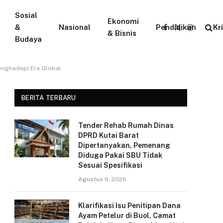
Sosial
Ekonomi
&
Nasional
Pendidikan
Kr
Facebook
X
Instagram
& Bisnis
Budaya
(Twitter)
enghadapi Era Global
BERITA TERBARU
Tender Rehab Rumah Dinas
DPRD Kutai Barat
Dipertanyakan, Pemenang
Diduga Pakai SBU Tidak
Sesuai Spesifikasi
Agustus 6, 2026
Klarifikasi Isu Penitipan Dana
Ayam Petelur di Buol, Camat