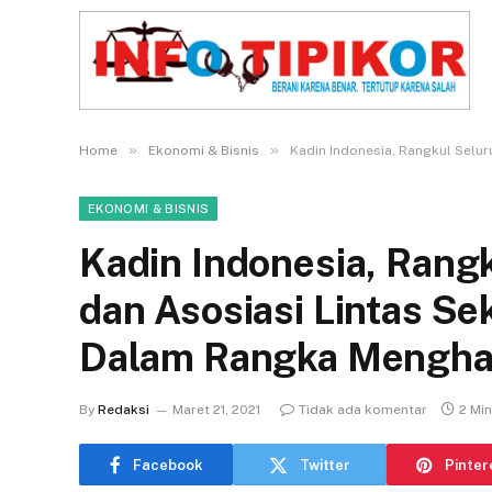
»
»
Home
Ekonomi & Bisnis
Kadin Indonesia, Rangkul Selu
EKONOMI & BISNIS
Kadin Indonesia, Rang
dan Asosiasi Lintas S
Dalam Rangka Menghad
By
Redaksi
Maret 21, 2021
Tidak ada komentar
2 Mi
Facebook
Twitter
Pinter