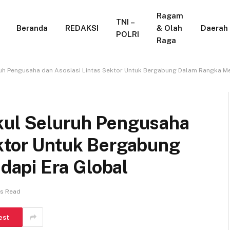
Ragam
TNI –
Beranda
REDAKSI
& Olah
Daerah
POLRI
Raga
ruh Pengusaha dan Asosiasi Lintas Sektor Untuk Bergabung Dalam Rangka M
kul Seluruh Pengusaha
ektor Untuk Bergabung
api Era Global
ns Read
est