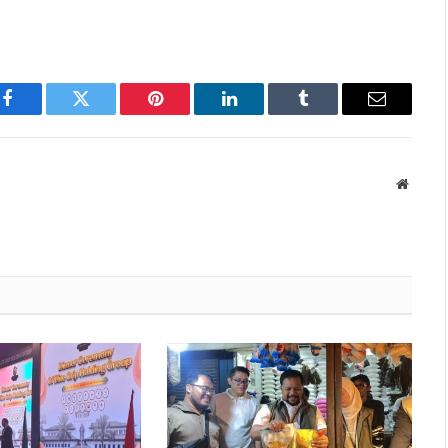
Facebook
Twitter
Pinterest
LinkedIn
Tumblr
Email
Websit