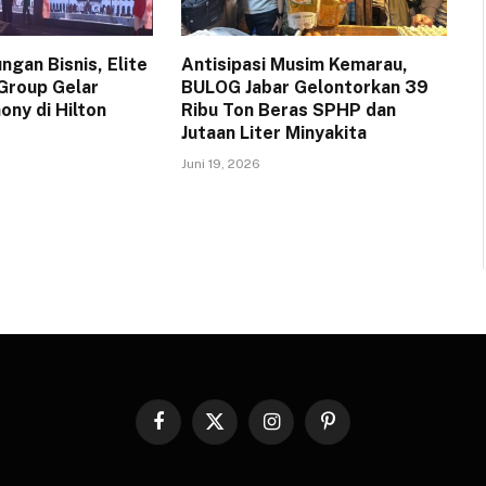
gan Bisnis, Elite
Antisipasi Musim Kemarau,
 Group Gelar
BULOG Jabar Gelontorkan 39
ony di Hilton
Ribu Ton Beras SPHP dan
Jutaan Liter Minyakita
Juni 19, 2026
Facebook
X
Instagram
Pinterest
(Twitter)