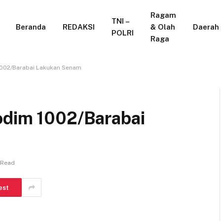
Ragam
TNI –
Beranda
REDAKSI
& Olah
Daerah
POLRI
Raga
1002/Barabai Lakukan Senam
odim 1002/Barabai
 Read
est