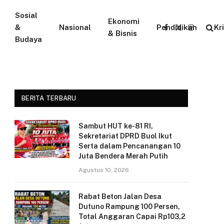
Sosial
Ekonomi
&
Nasional
Pendidikan
Kr
Facebook
X
Instagram
& Bisnis
Budaya
(Twitter)
BERITA TERBARU
Sambut HUT ke-81 RI,
Sekretariat DPRD Buol Ikut
Serta dalam Pencanangan 10
Juta Bendera Merah Putih
Agustus 10, 2026
Rabat Beton Jalan Desa
Dutuno Rampung 100 Persen,
Total Anggaran Capai Rp103,2