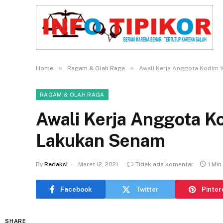
»
»
Home
Ragam & Olah Raga
Awali Kerja Anggota Kodim 
RAGAM & OLAH RAGA
Awali Kerja Anggota K
Lakukan Senam
By
Redaksi
Maret 12, 2021
Tidak ada komentar
1 Min
Facebook
Twitter
Pinter
SHARE