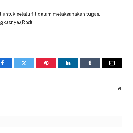
ut untuk selalu fit dalam melaksanakan tugas,
ngkasnya.(Red)
Facebook
Twitter
Pinterest
LinkedIn
Tumblr
Email
Websit