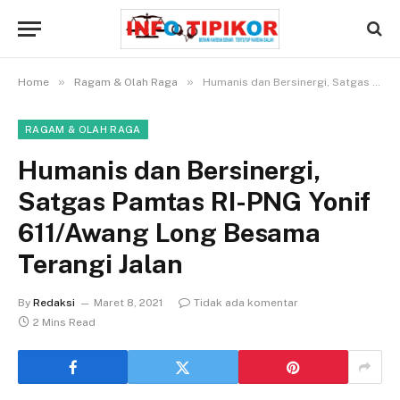
»
»
Home
Ragam & Olah Raga
Humanis dan Bersinergi, Satgas Pamtas RI-PNG Yonif 611/Awang Long Besama Terangi Jalan
RAGAM & OLAH RAGA
Humanis dan Bersinergi,
Satgas Pamtas RI-PNG Yonif
611/Awang Long Besama
Terangi Jalan
By
Redaksi
Maret 8, 2021
Tidak ada komentar
2 Mins Read