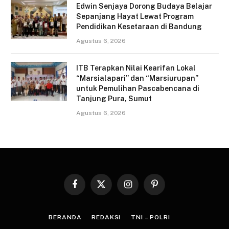
Edwin Senjaya Dorong Budaya Belajar
Sepanjang Hayat Lewat Program
Pendidikan Kesetaraan di Bandung
Agustus 6, 2026
ITB Terapkan Nilai Kearifan Lokal
“Marsialapari” dan “Marsiurupan”
untuk Pemulihan Pascabencana di
Tanjung Pura, Sumut
Agustus 6, 2026
Facebook
X
Instagram
Pinterest
(Twitter)
BERANDA
REDAKSI
TNI – POLRI