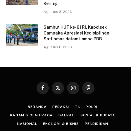
Kering
Agustus 8, 2026
Sambut HUT ke-81 RI, Kapolsek
Campaka Apresiasi Kedisiplinan
Satlinmas dalam Lomba PBB
Agustus 8, 2026
Facebook
X
Instagram
Pinterest
(Twitter)
BERANDA
REDAKSI
TNI – POLRI
RAGAM & OLAH RAGA
DAERAH
SOSIAL & BUDAYA
NASIONAL
EKONOMI & BISNIS
PENDIDIKAN