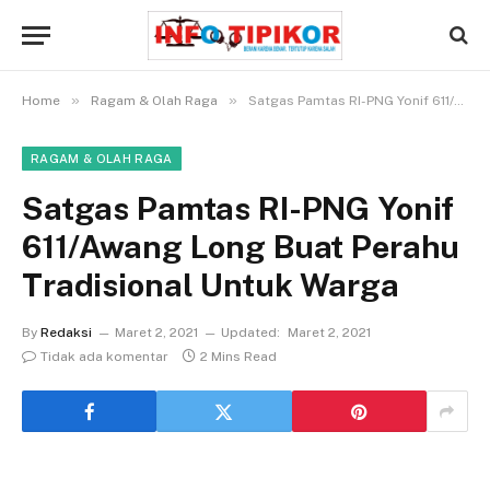
»
»
Home
Ragam & Olah Raga
Satgas Pamtas RI-PNG Yonif 611/Awang Long Buat Perahu Tradisional Untuk Warga
RAGAM & OLAH RAGA
Satgas Pamtas RI-PNG Yonif
611/Awang Long Buat Perahu
Tradisional Untuk Warga
By
Redaksi
Maret 2, 2021
Updated:
Maret 2, 2021
Tidak ada komentar
2 Mins Read