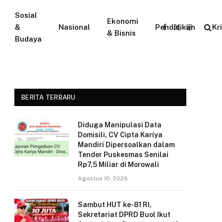
Sosial
Ekonomi
&
Nasional
Pendidikan
Kr
Facebook
X
Instagram
& Bisnis
Budaya
(Twitter)
BERITA TERBARU
Diduga Manipulasi Data
Domisili, CV Cipta Kariya
Mandiri Dipersoalkan dalam
Tender Puskesmas Senilai
Rp7,5 Miliar di Morowali
Agustus 10, 2026
Sambut HUT ke-81 RI,
Sekretariat DPRD Buol Ikut