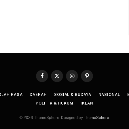
Facebook
X
Instagram
Pinterest
(Twitter)
OLAH RAGA
DAERAH
SOSIAL & BUDAYA
NASIONAL
POLITIK & HUKUM
IKLAN
© 2026 ThemeSphere. Designed by
ThemeSphere
.