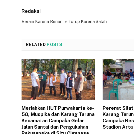
Redaksi
Berani Karena Benar Tertutup Karena Salah
RELATED
POSTS
Meriahkan HUT Purwakarta ke-
Pererat Sila
58, Muspika dan Karang Taruna
Karang Tarun
Kecamatan Campaka Gelar
Campaka Resm
Jalan Santai dan Pengukuhan
Stadion Arta
Pakusangka di Situ Cigangsa