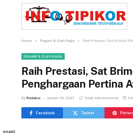
»
»
Home
Ragam & Olah Raga
Raih Prestasi, Sat Brimob P
RAGAM & OLAH RAGA
Raih Prestasi, Sat Bri
Penghargaan Pertina 
By
Redaksi
Januari 30, 2021
Tidak ada komentar
3 
Facebook
Twitter
Pinter
SHARE