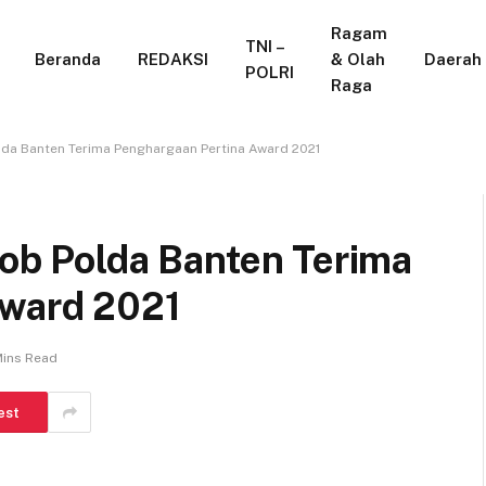
Ragam
TNI –
Beranda
REDAKSI
& Olah
Daerah
POLRI
Raga
olda Banten Terima Penghargaan Pertina Award 2021
mob Polda Banten Terima
Award 2021
Mins Read
est